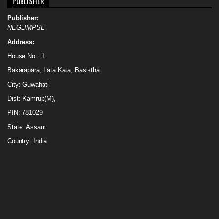
PUBLISHER
Publisher:
NEGLIMPSE
Address:
House No.: 1
Bakarapara, Lata Kata, Basistha
City: Guwahati
Dist: Kamrup(M),
PIN: 781029
State: Assam
Country: India