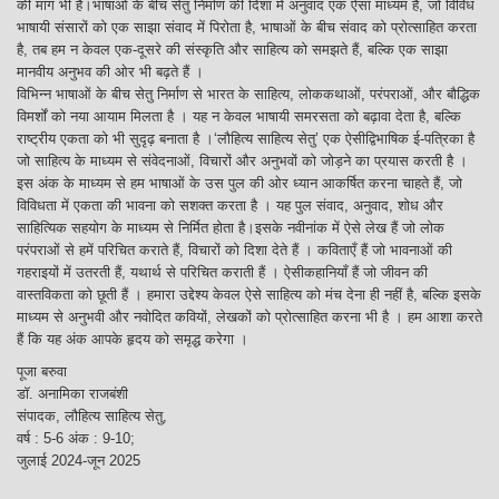
की मांग भी है।भाषाओं के बीच सेतु निर्माण की दिशा में अनुवाद एक ऐसा माध्यम है, जो विविध
भाषायी संसारों को एक साझा संवाद में पिरोता है, भाषाओं के बीच संवाद को प्रोत्साहित करता
है, तब हम न केवल एक-दूसरे की संस्कृति और साहित्य को समझते हैं, बल्कि एक साझा
मानवीय अनुभव की ओर भी बढ़ते हैं ।
विभिन्न भाषाओं के बीच सेतु निर्माण से भारत के साहित्य, लोककथाओं, परंपराओं, और बौद्धिक
विमर्शों को नया आयाम मिलता है । यह न केवल भाषायी समरसता को बढ़ावा देता है, बल्कि
राष्ट्रीय एकता को भी सुदृढ़ बनाता है ।‘लौहित्य साहित्य सेतु’ एक ऐसीद्विभाषिक ई-पत्रिका है
जो साहित्य के माध्यम से संवेदनाओं, विचारों और अनुभवों को जोड़ने का प्रयास करती है ।
इस अंक के माध्यम से हम भाषाओं के उस पुल की ओर ध्यान आकर्षित करना चाहते हैं, जो
विविधता में एकता की भावना को सशक्त करता है । यह पुल संवाद, अनुवाद, शोध और
साहित्यिक सहयोग के माध्यम से निर्मित होता है।इसके नवीनांक में ऐसे लेख हैं जो लोक
परंपराओं से हमें परिचित कराते हैं, विचारों को दिशा देते हैं । कविताएँ हैं जो भावनाओं की
गहराइयों में उतरती हैं, यथार्थ से परिचित कराती हैं । ऐसीकहानियाँ हैं जो जीवन की
वास्तविकता को छूती हैं । हमारा उद्देश्य केवल ऐसे साहित्य को मंच देना ही नहीं है, बल्कि इसके
माध्यम से अनुभवी और नवोदित कवियों, लेखकों को प्रोत्साहित करना भी है । हम आशा करते
हैं कि यह अंक आपके हृदय को समृद्ध करेगा ।
पूजा बरुवा
डॉ. अनामिका राजबंशी
संपादक, लौहित्य साहित्य सेतु,
वर्ष : 5-6 अंक : 9-10;
जुलाई 2024-जून 2025