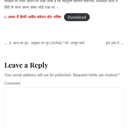
साहित्य पर नज़र डालने पर देखा जाता है कि महापुरुष श्रीमंत शंकरदेव, माधवदेव आदि ने
वर्तमान
और
हिंदी के साथ अपना संबंध जोड़े रखा था ।
भविष्य
(आलेख)
1-.असम-में-हिन्दी-अतीत-वर्तमान-और-भविष्य
Download
*डॉ.
मणिदीपा
बरुवा
Post
← 2. आज का युग : अनुवाद का युग (आलेख) *डॉ॰ अच्युत शर्मा
इस अंक में →
navigation
Leave a Reply
Your email address will not be published.
Required fields are marked
*
Comment