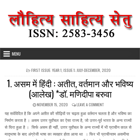
Skip
to
content
MENU
POSTED
FIRST ISSUE: YEAR:1, ISSUE:1; JULY-DECEMBER, 2020
IN
1. असम में हिंदी : अतीत, वर्तमान और भविष्य
(आलेख) *डॉ. मणिदीपा बरुवा
PUBLISHED
ON
NOVEMBER 15, 2020
LEAVE A COMMENT
DATE:
1.
यह सर्वविदित है कि अपने अतीत की सीढ़ियों पर चढ़ता हुआ वर्तमान चलता है और भविष्य का
असम
में
निर्माण करता है । असम उत्तर पूर्वांचल का ऐसा राज्य है, जो उत्तर-पूर्व भारत के अन्य राज्यों
हिंदी
से घिरा हुआ है । सिर्फ असम ही नहीं, उत्तर पूर्वांचल के अन्य राज्यों में भी प्राचीन काल से
:
मातृभाषा के बाद अंग्रेजी भाषा का व्यवहार होता आया था । फिर भी प्राचीनतम असमीया
अतीत,