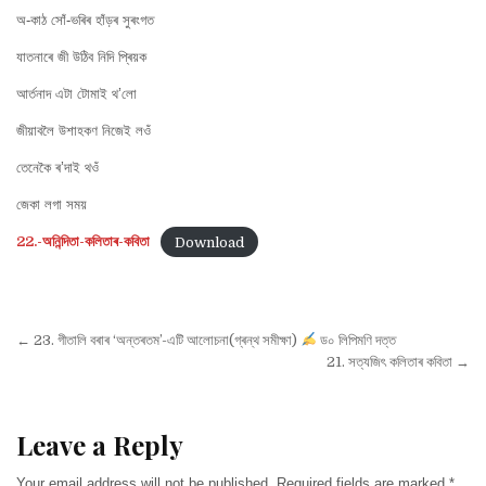
অ-কাঠ সোঁ-ভৰিৰ হাঁড়ৰ সুৰংগত
যাতনাৰে জী উঠিব নিদি প্ৰিয়ক
আৰ্তনাদ এটা টোমাই থ’লো
জীয়াবলৈ উশাহকণ নিজেই লওঁ
তেনেকৈ ৰ’দাই থওঁ
জেকা লগা সময়
22.-অনিন্দিতা-কলিতাৰ-কবিতা
Download
Post
← 23. গীতালি বৰাৰ ‘অন্তৰতম’-এটি আলোচনা(গ্ৰন্থ সমীক্ষা)
ড০ লিপিমণি দত্ত
navigation
21. সত্যজিৎ কলিতাৰ কবিতা →
Leave a Reply
Your email address will not be published.
Required fields are marked
*