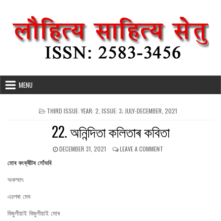
Skip
to
content
MENU
POSTED
THIRD ISSUE: YEAR: 2, ISSUE: 3; JULY-DECEMBER, 2021
IN
22. অনিন্দিতা কলিতাৰ কবিতা
PUBLISHED
ON
DECEMBER 31, 2021
LEAVE A COMMENT
DATE:
22.
মোৰ কংক্ৰীটৰ সোঁভৰি
অনিন্দিতা
কলিতাৰ
অকস্মাৎ
কবিতা
এচপৰা মেঘ
বিজুলীয়াই বিজুলীয়াই মোৰ