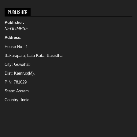
PUBLISHER
Publisher:
NEGLIMPSE
Address:
House No.: 1
Bakarapara, Lata Kata, Basistha
City: Guwahati
Dist: Kamrup(M),
PIN: 781029
State: Assam
Country: India