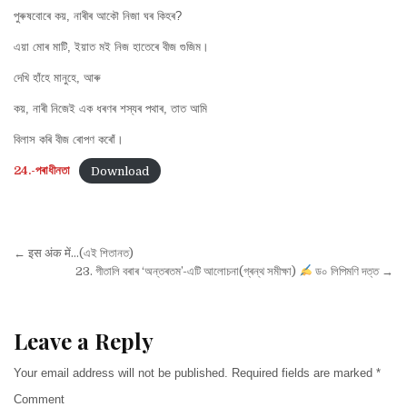
অনুবাদক:
পুৰুষবোৰে কয়, নাৰীৰ আকৌ নিজা ঘৰ কিহৰ?
ছা-
হা-
এয়া মোৰ মাটি, ইয়াত মই নিজ হাতেৰে বীজ গুজিম।
বা
হাৰ্টি
দেখি হাঁহে মানুহে, আৰু
কয়, নাৰী নিজেই এক ধৰণৰ শস্যৰ পথাৰ, তাত আমি
বিলাস কৰি বীজ ৰোপণ কৰোঁ।
24.-পৰাধীনতা
Download
Post
← इस अंक में…(এই শিতানত)
navigation
23. গীতালি বৰাৰ ‘অন্তৰতম’-এটি আলোচনা(গ্ৰন্থ সমীক্ষা)
ড০ লিপিমণি দত্ত →
Leave a Reply
Your email address will not be published.
Required fields are marked
*
Comment