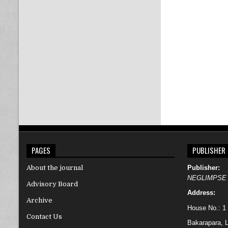
PAGES
PUBLISHER
About the journal
Publisher:
NEGLIMPSE
Advisory Board
Address:
Archive
House No.: 1
Contact Us
Bakarapara, L