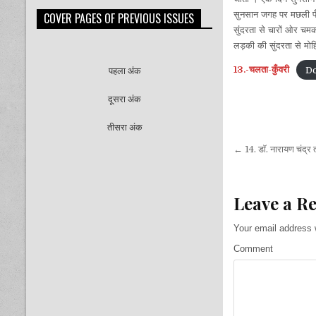
सुनसान जगह पर मछली फँ
COVER PAGES OF PREVIOUS ISSUES
सुंदरता से चारों ओर च
लड़की की सुंदरता से म
13.-चलता-कुँवरी
D
पहला अंक
दूसरा अंक
तीसरा अंक
Post
← 14. डॉ. नारायण चंद्र त
navigati
Leave a R
Your email address w
Comment