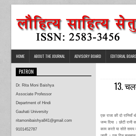
Skip
to
content
HOME
ABOUT THE JOURNAL
ADVISORY BOARD
EDITORIAL BOAR
PATRON
13. चल
Dr. Rita Moni Baishya
Associate Professor
Department of Hindi
Gauhati University
एक राजा की दो रानियाँ थी
ritamonibaishya841@gmail.com
जन्म दिया । छोटी रानी 
काम करते या सोते समय व
9101452787
जाती । एक दिन सुनसान 