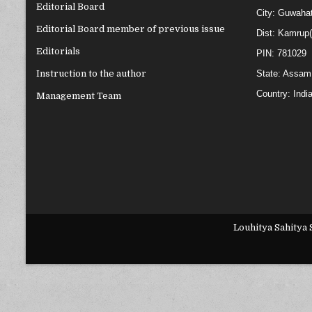
Editorial Board
City: Guwahat
Editorial Board member of previous issue
Dist: Kamrup
Editorials
PIN: 781029
State: Assam
Instruction to the author
Country: Indi
Management Team
Louhitya Sahitya