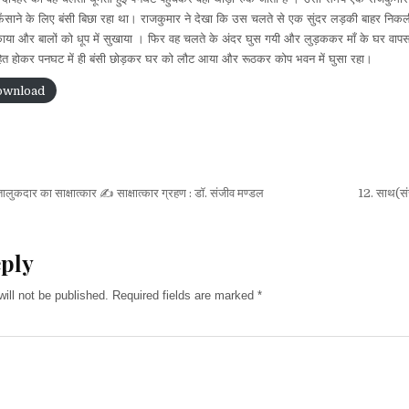
मूल
साने के लिए बंसी बिछा रहा था। राजकुमार ने देखा कि उस चलते से एक सुंदर लड़की बाहर निकल
(असमीया):
मकाया और बालों को धूप में सुखाया । फिर वह चलते के अंदर घुस गयी और लुड़ककर माँ के घर व
लक्ष्मीनाथ
बेजबरुवा;
ोहित होकर पनघट में ही बंसी छोड़कर घर को लौट आया और रूठकर कोप भवन में घुसा रहा।
अनुवाद:
बिभावना
ownload
डेका
ालुकदार का साक्षात्कार ✍ साक्षात्कार ग्रहण : डॉ. संजीव मण्डल
12. साथ(सं
on
eply
ill not be published.
Required fields are marked
*