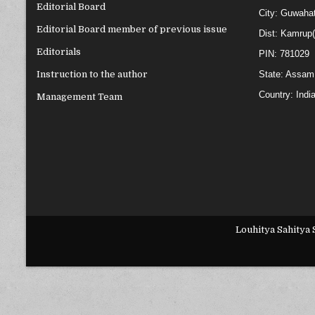
Editorial Board
City: Guwahat
Editorial Board member of previous issue
Dist: Kamrup
Editorials
PIN: 781029
State: Assam
Instruction to the author
Country: Indi
Management Team
Louhitya Sahitya