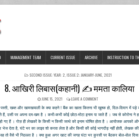
D
MANAGEMENT TEAM
CURRENT ISSUE
ARCHIVE
INSTRUCTION TO T
POSTED
SECOND ISSUE: YEAR: 2, ISSUE:2; JANUARY-JUNE, 2021
IN
8. आखिरी लिबास(कहानी) ✍ ममता कालिया
PUBLISHED
ON
JUNE 15, 2021
LEAVE A COMMENT
DATE:
8.
पस्ती, खब्त और खामखयाली के क्या कहने ! बैंक का खाता कितना भी खुश्क हो, दिल-दिमाग में पड़े
आखिरी
लिबास(कहानी)
ैं, उसी पर अपना दम-खम है । कभी-कभी कोई छोटा-मोटा इनाम पा जाते हैं । जब से कोरोना ने हमें
✍
ल हो गए हैं । रोज़ ही लेखकों के किसी न किसी जत्थे को इनाम घोषित होता है । आयोजक आपको ऑ
ममता
र भेज देता है, घंटे भर का लाइव शो करवा लेता है और किसी की कोई भागदौड़ नहीं होती, लेखक की मा
कालिया
। वह तो वैसे भी निठल्ला है । क्या हुआ अगर खाट की जगह घंटा भर कुरसी पर बैठकर बोल-वोल दिय