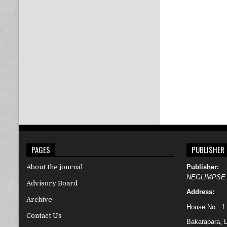
PAGES
PUBLISHER
About the journal
Publisher:
NEGLIMPSE
Advisory Board
Address:
Archive
House No.: 1
Contact Us
Bakarapara, L