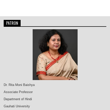
গল্প)
navigation
ড°
অনামিকা
ৰাজবংশী
PATRON
Dr. Rita Moni Baishya
Associate Professor
Department of Hindi
Gauhati University