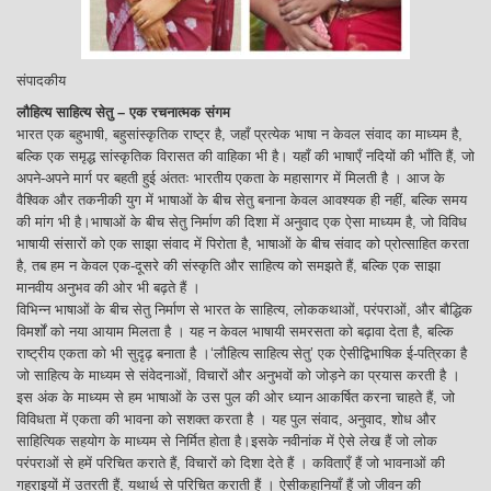
संपादकीय
लौहित्य साहित्य सेतु – एक रचनात्मक संगम
भारत एक बहुभाषी, बहुसांस्कृतिक राष्ट्र है, जहाँ प्रत्येक भाषा न केवल संवाद का माध्यम है,
बल्कि एक समृद्ध सांस्कृतिक विरासत की वाहिका भी है। यहाँ की भाषाएँ नदियों की भाँति हैं, जो
अपने-अपने मार्ग पर बहती हुई अंततः भारतीय एकता के महासागर में मिलती है । आज के
वैश्विक और तकनीकी युग में भाषाओं के बीच सेतु बनाना केवल आवश्यक ही नहीं, बल्कि समय
की मांग भी है।भाषाओं के बीच सेतु निर्माण की दिशा में अनुवाद एक ऐसा माध्यम है, जो विविध
भाषायी संसारों को एक साझा संवाद में पिरोता है, भाषाओं के बीच संवाद को प्रोत्साहित करता
है, तब हम न केवल एक-दूसरे की संस्कृति और साहित्य को समझते हैं, बल्कि एक साझा
मानवीय अनुभव की ओर भी बढ़ते हैं ।
विभिन्न भाषाओं के बीच सेतु निर्माण से भारत के साहित्य, लोककथाओं, परंपराओं, और बौद्धिक
विमर्शों को नया आयाम मिलता है । यह न केवल भाषायी समरसता को बढ़ावा देता है, बल्कि
राष्ट्रीय एकता को भी सुदृढ़ बनाता है ।‘लौहित्य साहित्य सेतु’ एक ऐसीद्विभाषिक ई-पत्रिका है
जो साहित्य के माध्यम से संवेदनाओं, विचारों और अनुभवों को जोड़ने का प्रयास करती है ।
इस अंक के माध्यम से हम भाषाओं के उस पुल की ओर ध्यान आकर्षित करना चाहते हैं, जो
विविधता में एकता की भावना को सशक्त करता है । यह पुल संवाद, अनुवाद, शोध और
साहित्यिक सहयोग के माध्यम से निर्मित होता है।इसके नवीनांक में ऐसे लेख हैं जो लोक
परंपराओं से हमें परिचित कराते हैं, विचारों को दिशा देते हैं । कविताएँ हैं जो भावनाओं की
गहराइयों में उतरती हैं, यथार्थ से परिचित कराती हैं । ऐसीकहानियाँ हैं जो जीवन की