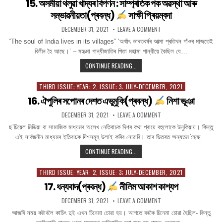
15. অসমীয়া থলুৱা খাদ্যৰ বিপণন : সাম্প্ৰতিক পক অৱস্থা আৰু
নৱকান্ত
পাইক
शर्मा
বৰুৱাৰ
সম্ভাৱনীয়তা(প্ৰবন্ধ)
সাক্ষী প্ৰিয়ম্বদা
কবিতা
‘চাৰ্বাক’(প্ৰবন্ধ)
PUBLISHED
ON
DECEMBER 31, 2021
LEAVE A COMMENT
DATE:
15.
অসমীয়া
“The soul of India lives in its villages” ‘অৰ্থাৎ ভাৰতবৰ্ষৰ আত্মা প্ৰতিখন গাঁওৰ মাজতেই
ড০
থলুৱা
বিলীন হৈ আছে।’ – মহাত্মা গান্ধীজাতিৰ পিতা মহাত্মা গান্ধীয়ে কৈছিল যে…
শিপ্ৰা
খাদ্যৰ
বিপণন
পাইক
:
15.
CONTINUE READING...
সাম্প্ৰতিক
অসমীয়া
পক
থলুৱা
অৱস্থা
THIRD ISSUE: YEAR: 2, ISSUE: 3; JULY-DECEMBER, 2021
Posted
আৰু
খাদ্যৰ
সম্ভাৱনীয়তা(প্ৰবন্ধ)
in
16. ঐপুলিৰ সপোনৰ দেশত এভুমুকি(প্ৰবন্ধ)
নিশা ভূঞা
বিপণন
সাক্ষী
:
প্ৰিয়ম্বদা
PUBLISHED
ON
DECEMBER 31, 2021
LEAVE A COMMENT
সাম্প্ৰতিক
DATE:
16.
পক
ঐপুলিৰ
ছ’চিয়েল মিডিয়া বা সামাজিক মাধ্যমৰ অলেখ নেতিবাচক দিশৰ কথা প্ৰায়ে বহুলোকে উনুকিয়ায়। কিন্তু
সপোনৰ
অৱস্থা
এই সাৰ্বজনীন মাধ্যমৰ ইতিবাচক দিশসমূহ উলাই কৰিব নোৱাৰি। তাৰ ভিতৰত অন্যতম হৈছে…
দেশত
আৰু
এভুমুকি(প্ৰবন্ধ)
সম্ভাৱনীয়তা(প্ৰবন্ধ)
16.
CONTINUE READING...
নিশা
ঐপুলিৰ
ভূঞা
সাক্ষী
সপোনৰ
THIRD ISSUE: YEAR: 2, ISSUE: 3; JULY-DECEMBER, 2021
Posted
প্ৰিয়ম্বদা
দেশত
in
17. ধন্যবাদ(প্ৰবন্ধ)
নীলিম আকাশ কাশ্যপ
এভুমুকি(প্ৰবন্ধ)
PUBLISHED
ON
DECEMBER 31, 2021
LEAVE A COMMENT
নিশা
DATE:
17.
ভূঞা
ধন্যবাদ(প্ৰবন্ধ)
আজৰি সময় কটাবলৈ কাচিৎ দুই এখন চিনেমা চোৱা হয়। আগতে বৰকৈ চিনেমা চোৱা হৈছিল- কিন্তু