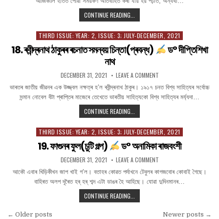
আজিকালি হাতত পোৱা সময়কণ অতিবাহিত কৰা যায় হয় পঢ়াত, অন্যথা…
নীলিম
আকাশ
কাশ্যপ
17.
CONTINUE READING...
ধন্যবাদ(প্ৰবন্ধ)
THIRD ISSUE: YEAR: 2, ISSUE: 3; JULY-DECEMBER, 2021
Posted
নীলিম
in
18. ৰবীন্দ্ৰনাথ ঠাকুৰৰ ৰচনাত সমন্বয় চিন্তা(প্ৰবন্ধ)
ড° দীপ্তিশিখা
আকাশ
কাশ্যপ
নাথ
PUBLISHED
ON
DECEMBER 31, 2021
LEAVE A COMMENT
DATE:
18.
ৰবীন্দ্ৰনাথ
ভাৰতৰ জাতীয় জীৱনৰ এক উজ্জ্বল নক্ষত্ৰ হ’ল ৰবীন্দ্ৰনাথ ঠাকুৰ। ১৯১৭ চনত বিশ্ব সাহিত্যৰ সৰ্বোচ্চ
ঠাকুৰৰ
সন্মান নোবেল বঁটা প্ৰাপ্তিৰ মাজেৰে তেখেতে ভাৰতীয় সাহিত্যকো বিশ্ব সাহিত্যৰ মৰ্য্যদা…
ৰচনাত
সমন্বয়
চিন্তা(প্ৰবন্ধ)
18.
CONTINUE READING...
ৰবীন্দ্ৰনাথ
ড°
ঠাকুৰৰ
দীপ্তিশিখা
THIRD ISSUE: YEAR: 2, ISSUE: 3; JULY-DECEMBER, 2021
Posted
নাথ
ৰচনাত
in
19. ফাগুনৰ ফুল(চুটি গল্প)
ড° অনামিকা ৰাজবংশী
সমন্বয়
চিন্তা(প্ৰবন্ধ)
PUBLISHED
ON
DECEMBER 31, 2021
LEAVE A COMMENT
DATE:
19.
ড°
ফাগুনৰ
আকৌ এবাৰ খিড়িকীখন জাপ খাই গ’ল। বতাহৰ কোৱত পৰ্দাখনে টেবুলৰ কাগজবোৰ কোবাই গৈছে।
ফুল(চুটি
দীপ্তিশিখা
বাহিৰত অলপ দূৰৈত হৰ্ হৰ্ শব্দ এটা ডাঙৰ হৈ আহিছে। যোৱা দুদিনমানৰ…
গল্প)
নাথ
ড°
19.
CONTINUE READING...
অনামিকা
ফাগুনৰ
ৰাজবংশী
Posts
ফুল(চুটি
← Older posts
Newer posts →